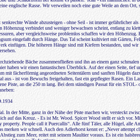
r eine englische Rasse. Wir verweilen noch eine gute Weile an dem Ort, 
.
nkrechte Wände abzusteigen - ohne Seil - ist immer gefährlicher als a
en Höhenzug verbindet und weniger bewachsen scheint, entlang zu klett
suren, aber vergleichsweise problemlos schaffen wir den Höhenzug. Ei
gsum eingefaßt durch Hänge. Das Tal scheint kultiviert mit Gärten, Fe
 einfügen. Die höheren Hänge sind mit Kiefern bestanden, und wir fin
ersehen.
chziehende Bäche zusammenfließen und ihn an einem ganz schmalen Eins
er haben wir einen fantastischen Überblick. Auf der einen Seite, tief u
um mit fächerförmig angeordneten Seitentälern und sanften Hügeln dazwi
tal aus - ist von Bewuchs freigehalten, fast ein gepflegter Rasen. Ein 
ene Piste, an die 250 m lang. Bei dem ständigen Passat für ein STOL-
daneben:
.1934
. In der Mitte, ganz in der Nähe der Piste machen wir, versteckt zwisc
ch auf das Kreuz. - Es ist Mr. Wood. Spicer Wood stellt er sich vor. 
 property. People call it Puercallis“. Alle fünf Täler, alle Hügel, alle
das merken wir schnell. Auch den Adlerhorst kennt er: „Never attempt cli
en Abstieg zum Meer, reitet mit seinem Maultier voraus. Es ist ein hals