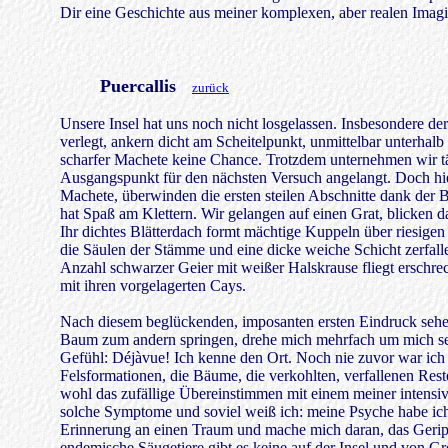
Dir eine Geschichte aus meiner komplexen, aber realen Imagin
Puercallis
zurück
Unsere Insel hat uns noch nicht losgelassen. Insbesondere d
verlegt, ankern dicht am Scheitelpunkt, unmittelbar unterhalb 
scharfer Machete keine Chance. Trotzdem unternehmen wir täg
Ausgangspunkt für den nächsten Versuch angelangt. Doch hier 
Machete, überwinden die ersten steilen Abschnitte dank der 
hat Spaß am Klettern. Wir gelangen auf einen Grat, blicken 
Ihr dichtes Blätterdach formt mächtige Kuppeln über riesigen
die Säulen der Stämme und eine dicke weiche Schicht zerfalle
Anzahl schwarzer Geier mit weißer Halskrause fliegt erschreck
mit ihren vorgelagerten Cays.
Nach diesem beglückenden, imposanten ersten Eindruck sehen 
Baum zum andern springen, drehe mich mehrfach um mich selb
Gefühl: Déjàvue! Ich kenne den Ort. Noch nie zuvor war ich h
Felsformationen, die Bäume, die verkohlten, verfallenen Rest
wohl das zufällige Übereinstimmen mit einem meiner intensiv
solche Symptome und soviel weiß ich: meine Psyche habe ich i
Erinnerung an einen Traum und mache mich daran, das Gerippe
endemische Säugetiere gibt es keine auf der Insel und von Gr