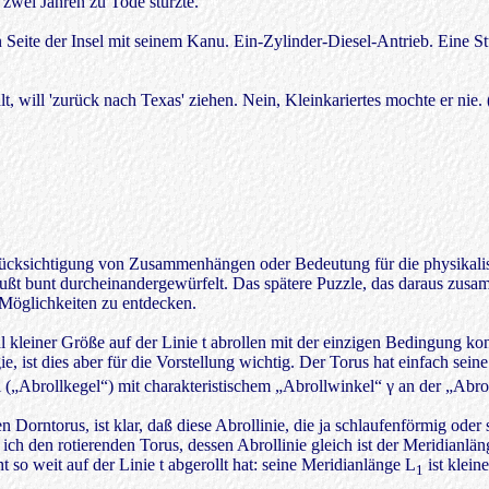
 zwei Jahren zu Tode stürzte.
n Seite der Insel mit seinem Kanu. Ein-Zylinder-Diesel-Antrieb. Eine 
alt, will 'zurück nach Texas' ziehen. Nein, Kleinkariertes mochte er nie. 
rücksichtigung von Zusammenhängen oder Bedeutung für die physikalisch
wußt bunt durcheinandergewürfelt. Das spätere Puzzle, das daraus zu
-Möglichkeiten zu entdecken.
l kleiner Größe auf der Linie t abrollen mit der einzigen Bedingung ko
e, ist dies aber für die Vorstellung wichtig. Der Torus hat einfach sei
l („Abrollkegel“) mit charakteristischem „Abrollwinkel“ γ an der „Abrol
Dorntorus, ist klar, daß diese Abrollinie, die ja schlaufenförmig oder s
ich den rotierenden Torus, dessen Abrollinie gleich ist der Meridianlänge
 so weit auf der Linie t abgerollt hat: seine Meridianlänge L
ist kleine
1