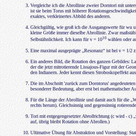
Vergleiche ich die Abrollinie zweier Dorntori mit unter
ist sie beim Torus mit höherer Rotationsgeschwindigkeit 
exaktes, verkleinertes Abbild des anderen.
Gleichgültig, wie groß ich die Ausgangswerte für wu und
kleine Größe immer dieselbe Abrollinie. Zwar maßstäbli
10
Selbstähnlichkeit. Ich kann für v = 10
wählen oder a
Eine maximal ausgeprägte „Resonanz“ ist bei v = 1/2 zu
Ein anderes Bild, die Rotation des ganzen Gebildes: La
der die jetzt mitrotierende Lissajous-Figur mit der Ge
den Indianern. Jeder kennt diesen Stroboskopeffekt aus
Die im Abschnitt 'zurück zum Dorntorus' angedeuteten S
besonderer Bedeutung, aber erst bei mathematischer A
Für die Länge der Abrollinie und damit auch für die „W
rechts herum). Gleichsinnig und gegensinnig rotierende 
Tori mit entgegengesetzter
Abroll
richtung (c wird - c) 
auf, übrig bleibt Rotation ohne Abrollen.)
Ultimative Übung für Abstraktion und Vorstellung: Statt