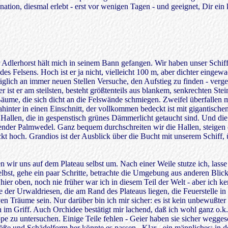
ation, diesmal erlebt - erst vor wenigen Tagen - und geeignet, Dir ei
er Adlerhorst hält mich in seinem Bann gefangen. Wir haben unser Schi
des Felsens. Hoch ist er ja nicht, vielleicht 100 m, aber dichter einge
lich an immer neuen Stellen Versuche, den Aufstieg zu finden - verge
ist er am steilsten, besteht größtenteils aus blankem, senkrechten Ste
Bäume, die sich dicht an die Felswände schmiegen. Zweifel überfallen 
dahinter in einen Einschnitt, der vollkommen bedeckt ist mit gigantis
 Hallen, die in gespenstisch grünes Dämmerlicht getaucht sind. Und die
nder Palmwedel. Ganz bequem durchschreiten wir die Hallen, steigen de
t hoch. Grandios ist der Ausblick über die Bucht mit unserem Schiff, üb
wir uns auf dem Plateau selbst um. Nach einer Weile stutze ich, lass
st, gehe ein paar Schritte, betrachte die Umgebung aus anderen Blick
ier oben, noch nie früher war ich in diesem Teil der Welt - aber ich k
e der Urwaldriesen, die am Rand des Plateaus liegen, die Feuerstelle i
en Träume sein. Nur darüber bin ich mir sicher: es ist kein unbewußte
m Griff. Auch Orchidee bestätigt mir lachend, daß ich wohl ganz o.k. 
 zu untersuchen. Einige Teile fehlen - Geier haben sie sicher wegges
öße und Schädelform her könnte es passen. Klar - ein männliches: in d