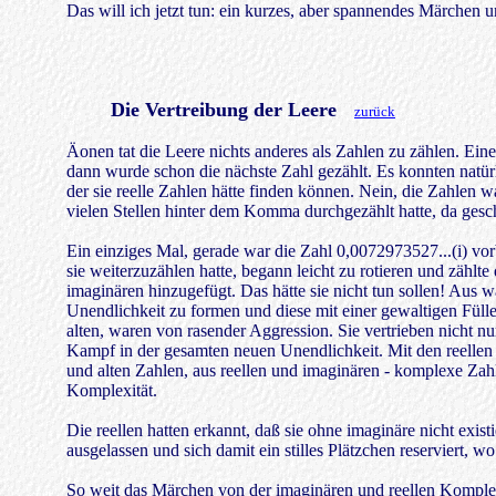
Das will ich jetzt tun: ein kurzes, aber spannendes Märchen 
Die Vertreibung der Leere
zurück
Äonen tat die Leere nichts anderes als Zahlen zu zählen. Ein
dann wurde schon die nächste Zahl gezählt. Es konnten natürli
der sie reelle Zahlen hätte finden können. Nein, die Zahlen wa
vielen Stellen hinter dem Komma durchgezählt hatte, da gesc
Ein einziges Mal, gerade war die Zahl 0,0072973527...(i) vo
sie weiterzuzählen hatte, begann leicht zu rotieren und zählte 
imaginären hinzugefügt. Das hätte sie nicht tun sollen! Aus wa
Unendlichkeit zu formen und diese mit einer gewaltigen Fülle
alten, waren von rasender Aggression. Sie vertrieben nicht n
Kampf in der gesamten neuen Unendlichkeit. Mit den reellen 
und alten Zahlen, aus reellen und imaginären - komplexe Zahl
Komplexität.
Die reellen hatten erkannt, daß sie ohne imaginäre nicht exis
ausgelassen und sich damit ein stilles Plätzchen reserviert, w
So weit das Märchen von der imaginären und reellen Komplex