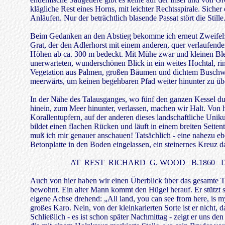
klägliche Rest eines Horns, mit leichter Rechtsspirale. Siche
Anläufen. Nur der beträchtlich blasende Passat stört die Stille
Beim Gedanken an den Abstieg bekomme ich erneut Zweifel: se
Grat, der den Adlerhorst mit einem anderen, quer verlaufend
Höhen ab ca. 300 m bedeckt. Mit Mühe zwar und kleinen Bles
unerwarteten, wunderschönen Blick in ein weites Hochtal, rin
Vegetation aus Palmen, großen Bäumen und dichtem Buschwerk
meerwärts, um keinen begehbaren Pfad weiter hinunter zu üb
In der Nähe des Talausganges, wo fünf den ganzen Kessel dur
hinein, zum Meer hinunter, verlassen, machen wir Halt. Von hi
Korallentupfern, auf der anderen dieses landschaftliche Unik
bildet einen flachen Rücken und läuft in einem breiten Seiten
muß ich mir genauer anschauen! Tatsächlich - eine nahezu eb
Betonplatte in den Boden eingelassen, ein steinernes Kreuz 
AT REST RICHARD G. WOOD B.1860 D
Auch von hier haben wir einen Überblick über das gesamte Tal
bewohnt. Ein alter Mann kommt den Hügel herauf. Er stützt si
eigene Achse drehend: „All land, you can see from here, is my
großes Karo. Nein, von der kleinkarierten Sorte ist er nicht, 
Schließlich - es ist schon später Nachmittag - zeigt er uns d