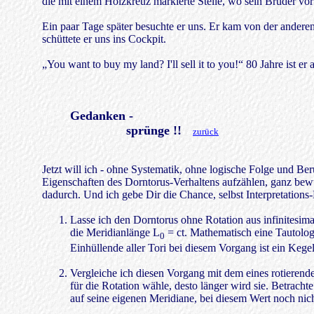
die mit einem Holzkreuz markierte Stelle, wo sein Bruder vor
Ein paar Tage später besuchte er uns. Er kam von der andere
schüttete er uns ins Cockpit.
„You want to buy my land? I'll sell it to you!“ 80 Jahre ist er 
Gedanken -
sprünge !!
zurück
Jetzt will ich - ohne Systematik, ohne logische Folge und Be
Eigenschaften des Dorntorus-Verhaltens aufzählen, ganz be
dadurch. Und ich gebe Dir die Chance, selbst Interpretations
Lasse ich den Dorntorus ohne Rotation aus infinitesima
die Meridianlänge L
= ct. Mathematisch eine Tautologi
0
Einhüllende aller Tori bei diesem Vorgang ist ein Kege
Vergleiche ich diesen Vorgang mit dem eines rotierenden 
für die Rotation wähle, desto länger wird sie. Betrachte 
auf seine eigenen Meridiane, bei diesem Wert noch nicht