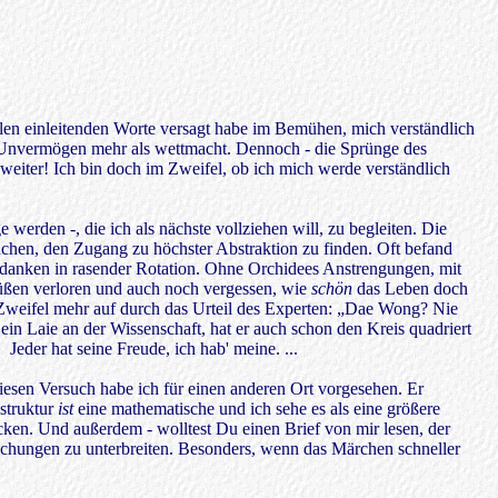
vielen einleitenden Worte versagt habe im Bemühen, mich verständlich
n Unvermögen mehr als wettmacht. Dennoch - die Sprünge des
eiter! Ich bin doch im Zweifel, ob ich mich werde verständlich
werden -, die ich als nächste vollziehen will, zu begleiten. Die
chen, den Zugang zu höchster Abstraktion zu finden. Oft befand
 Gedanken in rasender Rotation. Ohne Orchidees Anstrengungen, mit
üßen verloren und auch noch vergessen, wie
schön
das Leben doch
in Zweifel mehr auf durch das Urteil des Experten: „Dae Wong? Nie
 ein Laie an der Wissenschaft, hat er auch schon den Kreis quadriert
Jeder hat seine Freude, ich hab' meine. ...
esen Versuch habe ich für einen anderen Ort vorgesehen. Er
struktur
ist
eine mathematische und ich sehe es als eine größere
ken. Und außerdem - wolltest Du einen Brief von mir lesen, der
ichungen zu unterbreiten. Besonders, wenn das Märchen schneller