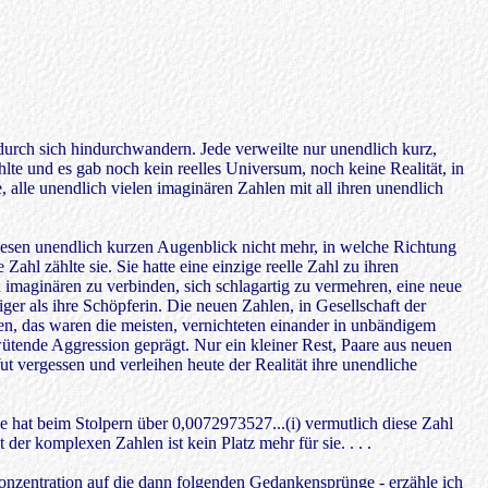
 durch sich hindurchwandern. Jede verweilte nur unendlich kurz,
hlte und es gab noch kein reelles Universum, noch keine Realität, in
e, alle unendlich vielen imaginären Zahlen mit all ihren unendlich
iesen unendlich kurzen Augenblick nicht mehr, in welche Richtung
Zahl zählte sie. Sie hatte eine einzige reelle Zahl zu ihren
en imaginären zu verbinden, sich schlagartig zu vermehren, eine neue
ger als ihre Schöpferin. Die neuen Zahlen, in Gesellschaft der
ten, das waren die meisten, vernichteten einander in unbändigem
ütende Aggression geprägt. Nur ein kleiner Rest, Paare aus neuen
ut vergessen und verleihen heute der Realität ihre unendliche
ie hat beim Stolpern über 0,0072973527...(i) vermutlich diese Zahl
der komplexen Zahlen ist kein Platz mehr für sie. . . .
nzentration auf die dann folgenden Gedankensprünge - erzähle ich