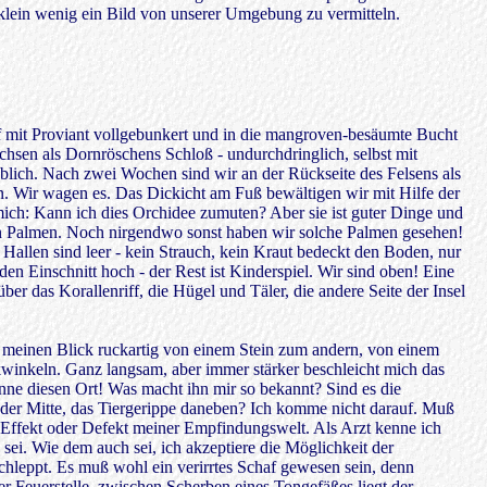
n klein wenig ein Bild von unserer Umgebung zu vermitteln.
ff mit Proviant vollgebunkert und in die mangroven-besäumte Bucht
wachsen als Dornröschens Schloß - undurchdringlich, selbst mit
blich. Nach zwei Wochen sind wir an der Rückseite des Felsens als
in. Wir wagen es. Das Dickicht am Fuß bewältigen wir mit Hilfe der
mich: Kann ich dies Orchidee zumuten? Aber sie ist guter Dinge und
chen Palmen. Noch nirgendwo sonst haben wir solche Palmen gesehen!
 Hallen sind leer - kein Strauch, kein Kraut bedeckt den Boden, nur
n Einschnitt hoch - der Rest ist Kinderspiel. Wir sind oben! Eine
er das Korallenriff, die Hügel und Täler, die andere Seite der Insel
e meinen Blick ruckartig von einem Stein zum andern, von einem
winkeln. Ganz langsam, aber immer stärker beschleicht mich das
enne diesen Ort! Was macht ihn mir so bekannt? Sind es die
n der Mitte, das Tiergerippe daneben? Ich komme nicht darauf. Muß
r Effekt oder Defekt meiner Empfindungswelt. Als Arzt kenne ich
sei. Wie dem auch sei, ich akzeptiere die Möglichkeit der
chleppt. Es muß wohl ein verirrtes Schaf gewesen sein, denn
er Feuerstelle, zwischen Scherben eines Tongefäßes liegt der