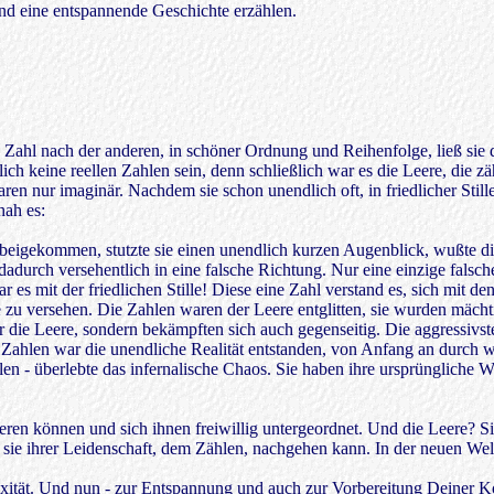
und eine entspannende Geschichte erzählen.
e Zahl nach der anderen, in schöner Ordnung und Reihenfolge, ließ sie
ch keine reellen Zahlen sein, denn schließlich war es die Leere, die zä
ren nur imaginär. Nachdem sie schon unendlich oft, in friedlicher Still
hah es:
rbeigekommen, stutzte sie einen unendlich kurzen Augenblick, wußte d
dadurch versehentlich in eine falsche Richtung. Nur eine einzige falsche 
r es mit der friedlichen Stille! Diese eine Zahl verstand es, sich mit d
 zu versehen. Die Zahlen waren der Leere entglitten, sie wurden mächti
ur die Leere, sondern bekämpften sich auch gegenseitig. Die aggressivs
Zahlen war die unendliche Realität entstanden, von Anfang an durch w
en - überlebte das infernalische Chaos. Sie haben ihre ursprüngliche W
tieren können und sich ihnen freiwillig untergeordnet. Und die Leere? S
o sie ihrer Leidenschaft, dem Zählen, nachgehen kann. In der neuen Welt 
ität. Und nun - zur Entspannung und auch zur Vorbereitung Deiner Ko