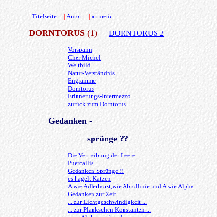
|
Titelseite
|
Autor
|
artmetic
DORNTORUS
(1)
DORNTORUS 2
Vorspann
Cher Michel
Weltbild
Natur-Verständnis
Engramme
Dorntorus
Erinnerungs-Intermezzo
zurück zum Dorntorus
Gedanken -
sprünge ??
Die Vertreibung der Leere
Puercallis
Gedanken-Sprünge !!
es hagelt Katzen
A wie Adlerhorst,wie Abrollinie und A wie Alpha
Gedanken zur Zeit ...
... zur Lichtgeschwindigkeit ...
... zur Plankschen Konstanten ...