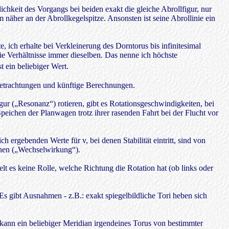
ichkeit des Vorgangs bei beiden exakt die gleiche Abrollfigur, nur
hm näher an der Abrollkegelspitze. Ansonsten ist seine Abrollinie ein
, ich erhalte bei Verkleinerung des Dorntorus bis infinitesimal
die Verhältnisse immer dieselben. Das nenne ich höchste
t ein beliebiger Wert.
e Betrachtungen und künftige Berechnungen.
gur („Resonanz“) rotieren, gibt es Rotationsgeschwindigkeiten, bei
peichen der Planwagen trotz ihrer rasenden Fahrt bei der Flucht vor
ergebenden Werte für v, bei denen Stabilität eintritt, sind von
nnen („Wechselwirkung“).
t es keine Rolle, welche Richtung die Rotation hat (ob links oder
(Es gibt Ausnahmen - z.B.: exakt spiegelbildliche Tori heben sich
 kann ein beliebiger Meridian irgendeines Torus von bestimmter