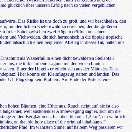
sind glücklich über unseren Erfolg nach so vielen vergeblichen
ufwärts. Das Risiko ist uns doch zu groß, und wir beschließen, den
ern, um den lichten Kiefernwald zu erreichen, der die größeren
n freier Sattel zwischen zwei Hügeln eröffnet uns einen
ldern und Viehweiden, die sich harmonisch in die üppige tropische
den tatsächlich einen bequemen Abstieg in dieses Tal, halten uns
chnitt als Wasserfall in einen dicht bewaldeten Steilabfall
nter uns, die türkisfarbene Lagune mit den vielen bunten
schen. Einer der Hügel - er erhebt sich aus der Mitte des Tales,
Landeplatz! Hier könnte ein Kleinflugzeug starten und landen. Das
 oder UL-Flugzeug kein Problem. Am Ende der Piste ist eine
hen hohen Bäumen, eine Hütte aus. Rauch steigt auf, sie ist also
Mit langsamer, weit ausholender Armbewegung sagt er, sich um die
 Anstiege zu den Bergkämmen, bis oben hinauf - 1,2 km², ein wahrlich
mbing on that old holy place of the original inhabitants!“
brecherischer Pfad. Im wahrsten Sinne: auf halbem Weg passieren wir