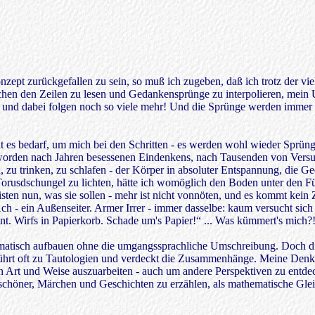
konzept zurückgefallen zu sein, so muß ich zugeben, daß ich trotz der 
schen den Zeilen zu lesen und Gedankensprünge zu interpolieren, mei
 und dabei folgen noch so viele mehr! Und die Sprünge werden immer w
t es bedarf, um mich bei den Schritten - es werden wohl wieder Sprünge 
 geworden nach Jahren besessenen Eindenkens, nach Tausenden von Versu
n, zu trinken, zu schlafen - der Körper in absoluter Entspannung, die
usdschungel zu lichten, hätte ich womöglich den Boden unter den F
 leisten nun, was sie sollen - mehr ist nicht vonnöten, und es kommt ke
Ach - ein Außenseiter. Armer Irrer - immer dasselbe: kaum versucht sich
t. Wirfs in Papierkorb. Schade um's Papier!“ ... Was kümmert's mich?! 
thematisch aufbauen ohne die umgangssprachliche Umschreibung. Doch di
führt oft zu Tautologien und verdeckt die Zusammenhänge. Meine Denk
 Art und Weise auszuarbeiten - auch um andere Perspektiven zu entdec
 schöner, Märchen und Geschichten zu erzählen, als mathematische Gle