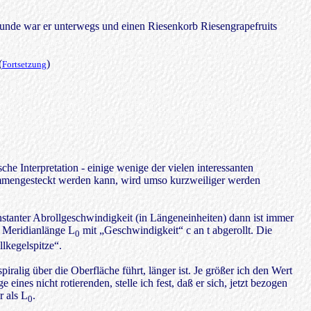
Stunde war er unterwegs und einen Riesenkorb Riesengrapefruits
(
)
Fortsetzung
e Interpretation - einige wenige der vielen interessanten
sammengesteckt werden kann, wird umso kurzweiliger werden
nstanter Abrollgeschwindigkeit (in Längeneinheiten) dann ist immer
ne Meridianlänge L
mit „Geschwindigkeit“ c an t abgerollt. Die
0
lkegelspitze“.
piralig über die Oberfläche führt, länger ist. Je größer ich den Wert
 eines nicht rotierenden, stelle ich fest, daß er sich, jetzt bezogen
r als L
.
0