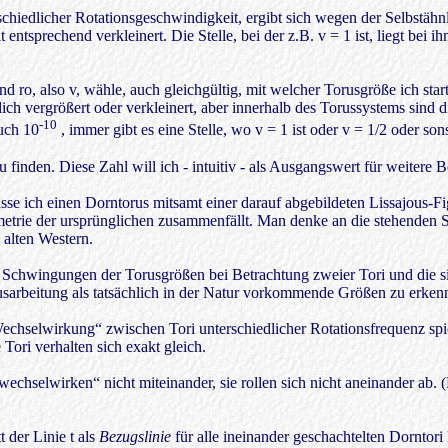
schiedlicher Rotationsgeschwindigkeit, ergibt sich wegen der Selbstähnl
entsprechend verkleinert. Die Stelle, bei der z.B. v = 1 ist, liegt bei i
 ro, also v, wähle, auch gleichgültig, mit welcher Torusgröße ich starte
ch vergrößert oder verkleinert, aber innerhalb des Torussystems sind 
-10
uch 10
, immer gibt es eine Stelle, wo v = 1 ist oder v = 1/2 oder sons
 finden. Diese Zahl will ich - intuitiv - als Ausgangswert für weiter
sse ich einen Dorntorus mitsamt einer darauf abgebildeten Lissajous-Fi
ometrie der ursprünglichen zusammenfällt. Man denke an die stehenden S
 alten Western.
chwingungen der Torusgrößen bei Betrachtung zweier Tori und die sich 
usarbeitung als tatsächlich in der Natur vorkommende Größen zu erke
echselwirkung“ zwischen Tori unterschiedlicher Rotationsfrequenz spiel
Tori verhalten sich exakt gleich.
„wechselwirken“ nicht miteinander, sie rollen sich nicht aneinander ab. 
 der Linie t als
Bezugslinie
für alle ineinander geschachtelten Dorntori