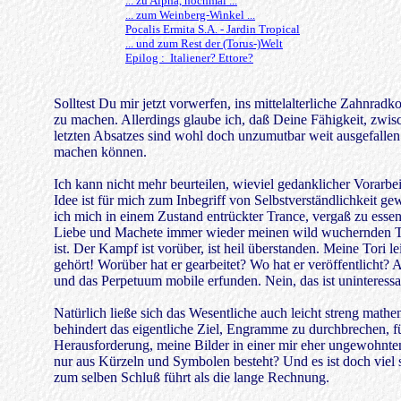
... zu Alpha, nochmal ...
... zum Weinberg-Winkel ...
Pocalis Ermita S.A. - Jardin Tropical
... und zum Rest der (Torus-)Welt
Epilog : Italiener? Ettore?
Solltest Du mir jetzt vorwerfen, ins mittelalterliche Zahnrad
zu machen. Allerdings glaube ich, daß Deine Fähigkeit, zwi
letzten Absatzes sind wohl doch unzumutbar weit ausgefallen
machen können.
Ich kann nicht mehr beurteilen, wieviel gedanklicher Vorarbei
Idee ist für mich zum Inbegriff von Selbstverständlichkeit
ich mich in einem Zustand entrückter Trance, vergaß zu esse
Liebe und Machete immer wieder meinen wild wuchernden Tor
ist. Der Kampf ist vorüber, ist heil überstanden. Meine Tori
gehört! Worüber hat er gearbeitet? Wo hat er veröffentlicht? 
und das Perpetuum mobile erfunden. Nein, das ist uninteressan
Natürlich ließe sich das Wesentliche auch leicht streng ma
behindert das eigentliche Ziel, Engramme zu durchbrechen, 
Herausforderung, meine Bilder in einer mir eher ungewohnten
nur aus Kürzeln und Symbolen besteht? Und es ist doch viel
zum selben Schluß führt als die lange Rechnung.