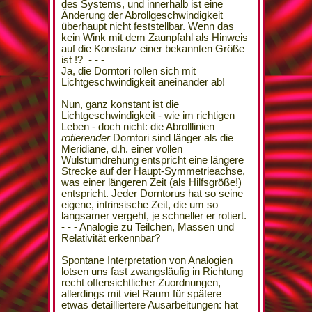
des Systems, und innerhalb ist eine
Änderung der Abrollgeschwindigkeit
überhaupt nicht feststellbar. Wenn das
kein Wink mit dem Zaunpfahl als Hinweis
auf die Konstanz einer bekannten Größe
ist !? - - -
Ja, die Dorntori rollen sich mit
Lichtgeschwindigkeit aneinander ab!
Nun, ganz konstant ist die
Lichtgeschwindigkeit - wie im richtigen
Leben - doch nicht: die Abrolllinien
rotierender
Dorntori sind länger als die
Meridiane, d.h. einer vollen
Wulstumdrehung entspricht eine längere
Strecke auf der Haupt-Symmetrieachse,
was einer längeren Zeit (als Hilfsgröße!)
entspricht. Jeder Dorntorus hat so seine
eigene, intrinsische Zeit, die um so
langsamer vergeht, je schneller er rotiert.
- - - Analogie zu Teilchen, Massen und
Relativität erkennbar?
Spontane Interpretation von Analogien
lotsen uns fast zwangsläufig in Richtung
recht offensichtlicher Zuordnungen,
allerdings mit viel Raum für spätere
etwas detailliertere Ausarbeitungen: hat