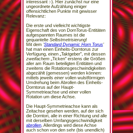
interessant :-). Hier zunächst nur eine
ungeordnete Aufzählung einiger
offensichtlichen Punkte mit gewisser
Relevanz:
Die erste und vielleicht wichtigste
Eigenschaft des von DornTorus-Entitäten
aufgespannten Raumes ist die
gequantelte
Selbstmetrisierung
!
Mit dem
'
Standard Dynamic Horn Torus
'
hat man einen Einheits-Dorntorus zur
Verfügung, einen „Taktgeber”, mit dessen
zweifachem
„Ticken” erstens die Größen
aller am Raum beteiligten Entitäten und
zweitens die Rotationsgeschwindigkeiten
abgezählt (gemessen) werden können:
mittels jeweils
einer
vollen wulstförmigen
Umdrehung beim Abrollen des Einheits-
Dorntorus auf der Haupt-
Symmetrieachse und
einer
vollen
Rotation um diese Achse.
Die Haupt-Symmetrieachse kann als
Zeitachse gesehen werden, auf der sich
die Dorntori, alle in einer Richtung und alle
mit derselben Umfangsgeschwindigkeit
abrollen
. Allerdings wird diese Achse
auch schon von den sehr (bis unendlich)