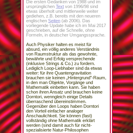
Die ersten Gedanken von 1988 und im
ursprünglichen
Text
von 1996/98 sind
etwas überholt und mittlerweile weiter
gediehen, z.B. bereits mit den neueren
englischen
Seiten
(ab 2006). Das
vorliegende Update habe ich im Mai 2017
geschrieben, auf die Schnelle, ohne
Formeln, in deutscher Umgangssprache.
Auch Physiker halten es meist für
absurd, ein völlig anderes Verständnis
von Raumstruktur als das gewohnte,
bewährte und Erfolg versprechende
(inklusive Strings & Co.) zu fordern.
Lediglich Loop-Liebhaber sind da etwas
weiter: für ihre Quantengravitation
brauchen sie keinen „Hintergrund”-Raum,
in den man Objekte, Vorgänge und
Mathematik einbetten kann. Sie haben
schon ihren Ansatz und brauchen keine
Dorntori, wenngleich einige Details
überraschend übereinstimmen.
Gegenüber den Loops haben Dorntori
den Vorteil einfacher analoger
Anschaulichkeit. Sie können (fast)
vollständig ohne Mathematik erklärt
werden (sind damit auch für nicht-
spezialisierte Natur-Philosophen