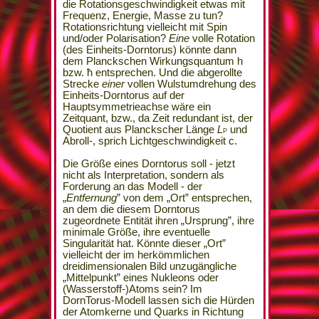
die Rotationsgeschwindigkeit etwas mit
Frequenz, Energie, Masse zu tun?
Rotationsrichtung vielleicht mit Spin
und/oder Polarisation?
Eine
volle Rotation
(des Einheits-Dorntorus) könnte dann
dem Planckschen Wirkungsquantum h
bzw. ħ entsprechen. Und die abgerollte
Strecke
einer
vollen Wulstumdrehung des
Einheits-Dorntorus auf der
Hauptsymmetrieachse wäre ein
Zeitquant, bzw., da Zeit redundant ist, der
Quotient aus Planckscher Länge
L
und
P
Abroll-, sprich Lichtgeschwindigkeit c.
Die Größe eines Dorntorus soll - jetzt
nicht als Interpretation, sondern als
Forderung an das Modell - der
„
Entfernung
” von dem „Ort” entsprechen,
an dem die diesem Dorntorus
zugeordnete Entität ihren „Ursprung”, ihre
minimale Größe, ihre eventuelle
Singularität hat. Könnte dieser „Ort”
vielleicht der im herkömmlichen
dreidimensionalen Bild unzugängliche
„Mittelpunkt” eines Nukleons oder
(Wasserstoff-)Atoms sein? Im
DornTorus-Modell lassen sich die Hürden
der Atomkerne und Quarks in Richtung