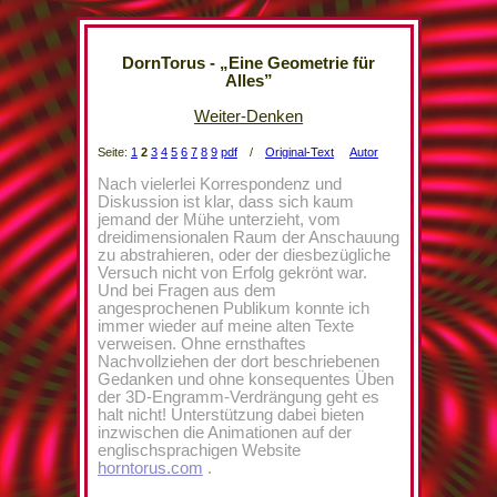
DornTorus - „Eine Geometrie für
Alles”
Weiter-Denken
Seite:
1
2
3
4
5
6
7
8
9
pdf
/
Original-Text
Autor
Nach vielerlei Korrespondenz und
Diskussion ist klar, dass sich kaum
jemand der Mühe unterzieht, vom
dreidimensionalen Raum der Anschauung
zu abstrahieren, oder der diesbezügliche
Versuch nicht von Erfolg gekrönt war.
Und bei Fragen aus dem
angesprochenen Publikum konnte ich
immer wieder auf meine alten Texte
verweisen. Ohne ernsthaftes
Nachvollziehen der dort beschriebenen
Gedanken und ohne konsequentes Üben
der 3D-Engramm-Verdrängung geht es
halt nicht! Unterstützung dabei bieten
inzwischen die Animationen auf der
englischsprachigen Website
horntorus.com
.