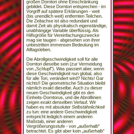
großen Dorntori ohne Einschränkung
gebildet. Diese Dorntori entsprechen - im
Vorgriff auf spätere Erklärungen - weit
(bis unendlich weit) entfernten Teilchen.
Die Zeitachse ist also redundant und
damit Zeit als physikalisch eigenständige,
unabhängige Variable überflüssig. Als
Hilfsgröße für Vereinfachungszwecke
mag sie taugen - abgesehen von ihrer
unbestritten immensen Bedeutung im
Alltagsleben.
Die Abrollgeschwindigkeit soll für alle
Dorntori dieselbe sein (zur Vermeidung
von „Schlupf”). Was passiert aber, wenn
diese Geschwindigkeit nun global, also
für alle Tori, verändert wird? Nichts! Gar
nichts!! Die geometrische Situation bleibt
nämlich exakt dieselbe. Auch zu dieser
neuen Geschwindigkeit gibt es den
Einheits-Dorntorus, und die Abrolllinien
zeigen exakt denselben Verlauf. Wir
haben es mit absoluter
Selbstähnlichkeit
zu tun: eine andere Geschwindigkeit
entspricht lediglich einem anderen
Maßstab, einer anderen
Vergrößerungsstufe - von „
außerhalb
”
betrachtet. Es gibt aber kein „außerhalb”